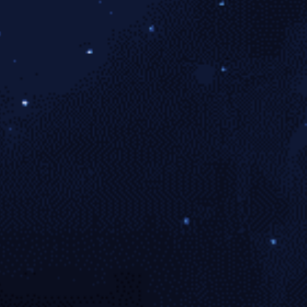
上一篇：
湖人季后赛苦战七场仅获一胜火箭…
相关推荐文章
马刺在2025-26赛季的历程
马刺队在2025-26赛季的历程标
2026-07-17
鹈鹕欲交易杰伦布朗或将送出
近日，鹈鹕队传出消息，球队有意通
2026-06-13
妻子透露马尔基尼奥斯世界杯