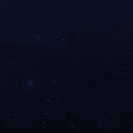
大的压力与期待，而失误往往会带来...
求马尔科席
利雅得胜利在追求教练马尔科·席...
联系我们
快速导航
夏市大什字街816号
App下载
关于我们
隐私政策
rt@justuscentralvacuums.com
用户协议
网站地图