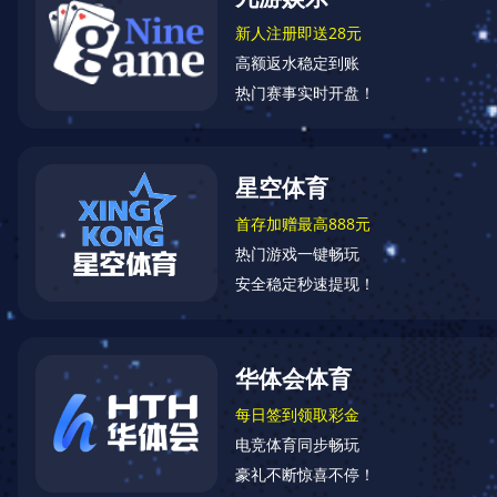
雷吉隆庆祝迈阿密胜利晒照莫
2026-07-09 01:43
0 次阅读
本文将围绕“雷吉隆庆祝迈阿密胜利晒照 
和球迷的重要性。首先，文章将简要介绍
个人情感，以及他通过社交媒体分享喜悦
总结本次胜利对于球队未来发展的影响，
1、事件背景与赛况
此次庆祝活动发生在最近一场备受瞩目的
热情洋溢的呐喊声充斥着整个球场。在这