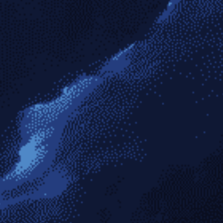
语。他表示，对于朋友取得如此辉煌成绩感
体现。
氛围的发展。当一名队友取得佳绩时，其它
，他不仅关心自己的表现，同时也十分重视
拼搏之后，此次成功为他们注入了一剂强心
对球队未来发展的期待。
，当我们面对压力或困难时，这样积极向上