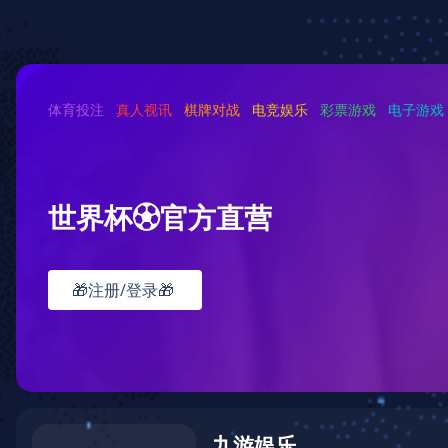
华体网页版登录入
欢迎访问
华体网页版登录入口
，提供
日同步更新千场