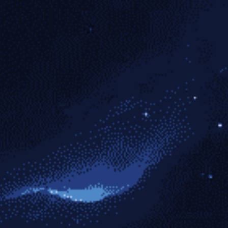
的态度尤为珍贵。不论是在赛场上还是生
最后，这样一次愉快且富有纪念意义的庆
章，这是体育运动赋予我们的最美好回忆
总结：
综上所述，“雷吉隆庆祝迈阿密胜利晒照 
这表明，在激烈竞争之余，友情和互相支
同时，此次胜利也为迈阿密足球俱乐部带
己和支持者创造更多美好的记忆！